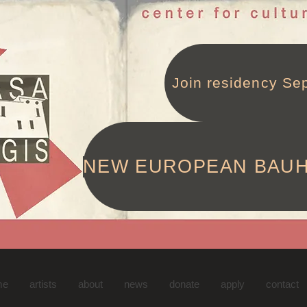
Join residency Sep
NEW EUROPEAN BAU
me
artists
about
news
donate
apply
contact