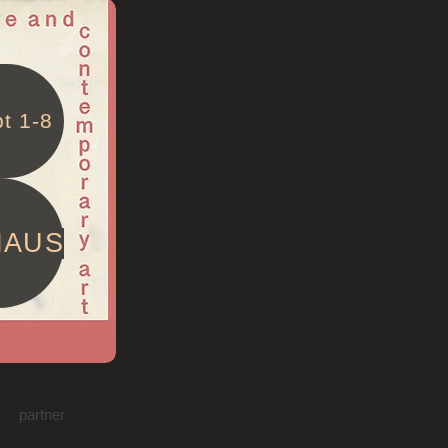
t 1-8
HAUS
partner